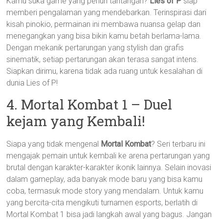
Kamu suka game yang penuh tantangan?
Lies of P
siap
memberi pengalaman yang mendebarkan. Terinspirasi dari
kisah pinokio, permainan ini membawa nuansa gelap dan
menegangkan yang bisa bikin kamu betah berlama-lama.
Dengan mekanik pertarungan yang stylish dan grafis
sinematik, setiap pertarungan akan terasa sangat intens.
Siapkan dirimu, karena tidak ada ruang untuk kesalahan di
dunia Lies of P!
4. Mortal Kombat 1 – Duel
kejam yang Kembali!
Siapa yang tidak mengenal
Mortal Kombat
? Seri terbaru ini
mengajak pemain untuk kembali ke arena pertarungan yang
brutal dengan karakter-karakter ikonik lainnya. Selain inovasi
dalam gameplay, ada banyak mode baru yang bisa kamu
coba, termasuk mode story yang mendalam. Untuk kamu
yang bercita-cita mengikuti turnamen esports, berlatih di
Mortal Kombat 1 bisa jadi langkah awal yang bagus. Jangan