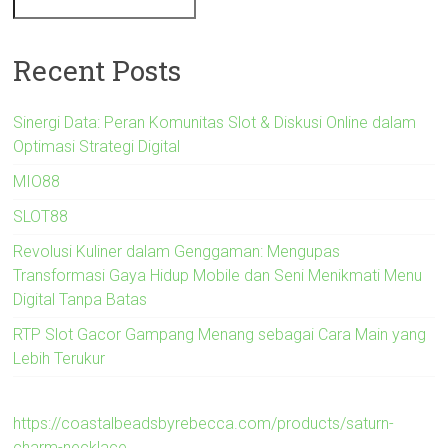
Recent Posts
Sinergi Data: Peran Komunitas Slot & Diskusi Online dalam
Optimasi Strategi Digital
MIO88
SLOT88
Revolusi Kuliner dalam Genggaman: Mengupas
Transformasi Gaya Hidup Mobile dan Seni Menikmati Menu
Digital Tanpa Batas
RTP Slot Gacor Gampang Menang sebagai Cara Main yang
Lebih Terukur
https://coastalbeadsbyrebecca.com/products/saturn-
charm-necklace