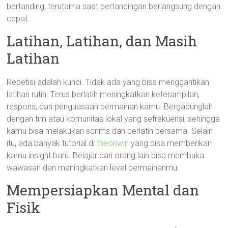
bertanding, terutama saat pertandingan berlangsung dengan
cepat.
Latihan, Latihan, dan Masih
Latihan
Repetisi adalah kunci. Tidak ada yang bisa menggantikan
latihan rutin. Terus berlatih meningkatkan keterampilan,
respons, dan penguasaan permainan kamu. Bergabunglah
dengan tim atau komunitas lokal yang sefrekuensi, sehingga
kamu bisa melakukan scrims dan berlatih bersama. Selain
itu, ada banyak tutorial di
theonwin
yang bisa memberikan
kamu insight baru. Belajar dari orang lain bisa membuka
wawasan dan meningkatkan level permainanmu.
Mempersiapkan Mental dan
Fisik