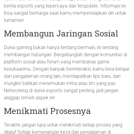
berita esports yang tepercaya dan terupdate. Informasi ini
bisa sangat berharga saat kamu mempersiapkan diri untuk
turnamen.
Membangun Jaringan Sosial
Dunia gaming bukan hanya tentang bermain; ini tentang
membangun hubungan. Bergabunglah dengan komunitas di
platform sosial atau forum yang membahas game
kesukaanmu. Dengan banyak berinteraksi, kamu bisa belajar
dari pengalaman orang lain, mendapatkan tips baru, dan
mungkin bahkan menemukan mitra atau tim yang pas.
Networking di dunia esports sangat penting, jadi jangan
anggap remeh aspek ini!
Menikmati Prosesnya
Terakhir, jangan lupa untuk menikmati setiap proses yang
dilalui! Setiap kemenangan kecil dan pengalaman di