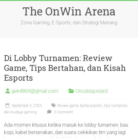
Skip
The OnWin Arena
to
content
Zona Gaming, E-Sports, dan Strategi Menang
Di Lobby Turnamen: Review
Game, Tips Bertahan, dan Kisah
Esports
gek4869@gmail.com
Uncategorized
September 5, 2025
Review game, berita esports, tips turnamen,
dan budaya gaming
0 Comment
Ada momen khusus ketika masuk ke lobby turnamen: bau
kopi, kabel berserakan, dan suara cekikikan tim yang lagi