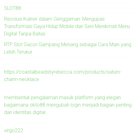
SLOT88
Revolusi Kuliner dalam Genggaman: Mengupas
Transformasi Gaya Hidup Mobile dan Seni Menikmati Menu
Digital Tanpa Batas
RTP Slot Gacor Gampang Menang sebagai Cara Main yang
Lebih Terukur
https://coastalbeadsbyrebecca.com/products/saturn-
charm-necklace
membentuk pengalaman masuk platform yang elegan
bagaimana okto88 mengubah login menjadi bagian penting
dari identitas digital
virgo222