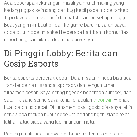
Ada beberapa kekurangan, misalnya matchmaking yang
kadang nggak seimbang dan bug kecil pada mode ranked.
Tapi developer responsif dan patch hampir setiap minggu.
Buat yang mikir buat pindah ke game baru ini, saran saya:
coba dulu mode unranked beberapa hari, bantu komunitas
report bug, dan nikmati learning curve-nya.
Di Pinggir Lobby: Berita dan
Gosip Esports
Berita esports bergerak cepat. Dalam satu minggu bisa ada
transfer pemain, skandal sponsor, dan pengumuman
turnamen besar. Saya sering ngecek beberapa sumber, dan
satu link yang sering saya kunjungi adalah
theonwin
— enak
buat catch-up cepat. Di turnamen lokal, gosip biasanya lebih
seru: siapa makan bubur sebelum pertandingan, siapa telat
latihan, atau siapa yang lagi hitungan meta.
Penting untuk ingat bahwa berita belum tentu kebenaran