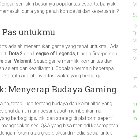
Dengan semakin besarnya popularitas esports, banyak
M
 memasuki dunia yang penuh kompetisi dan keseruan ini?
S
R
 Pas untukmu
T
M
ports adalah menemukan game yang tepat untukmu. Ada
R
erti
Dota 2
dan
League of Legends
, hingga first-person
M
ve
dan
Valorant
. Setiap genre memiliki komunitas dan
engan selera dan keahlianmu. Cobalah bermain beberapa
tah; itu adalah investasi waktu yang berharga!
h
s
aik: Menyerap Budaya Gaming
lah, tetapi juga tentang budaya dan komunitas yang
m
ofesional dan tim-tim besar dapat memberikanmu
e
 berbagi tips, trik, dan strategi di platform seperti
me
ka mengadakan sesi Q&A yang bisa menjadi kesempatan
dengan forum atau grup diskusi di media sosial untuk
v