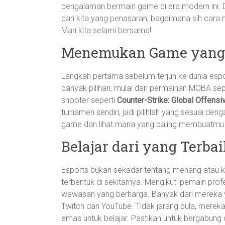
pengalaman bermain game di era modern ini. 
dari kita yang penasaran, bagaimana sih cara
Mari kita selami bersama!
Menemukan Game yang
Langkah pertama sebelum terjun ke dunia es
banyak pilihan, mulai dari permainan MOBA sep
shooter seperti
Counter-Strike: Global Offensi
turnamen sendiri, jadi pilihlah yang sesuai d
game dan lihat mana yang paling membuatmu be
Belajar dari yang Terb
Esports bukan sekadar tentang menang atau ka
terbentuk di sekitarnya. Mengikuti pemain pr
wawasan yang berharga. Banyak dari mereka yang
Twitch dan YouTube. Tidak jarang pula, mere
emas untuk belajar. Pastikan untuk bergabung 