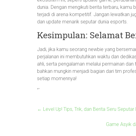
dunia. Dengan mengikuti berita terbaru, kamu b
terjadi di arena kompetitif. Jangan lewatkan j
dan update menarik seputar dunia esports.
Kesimpulan: Selamat Ber
Jadi, jika kamu seorang newbie yang bersemang
perjalanan ini membutuhkan waktu dan dedikas
ahli, serta pengalaman melalui permainan dan
bahkan mungkin menjadi bagian dari tim profes
setiap momennya!
“`
←
Level Up! Tips, Trik, dan Berita Seru Seputa
Game Asyik da