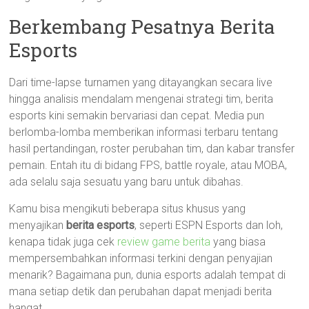
Berkembang Pesatnya Berita
Esports
Dari time-lapse turnamen yang ditayangkan secara live
hingga analisis mendalam mengenai strategi tim, berita
esports kini semakin bervariasi dan cepat. Media pun
berlomba-lomba memberikan informasi terbaru tentang
hasil pertandingan, roster perubahan tim, dan kabar transfer
pemain. Entah itu di bidang FPS, battle royale, atau MOBA,
ada selalu saja sesuatu yang baru untuk dibahas.
Kamu bisa mengikuti beberapa situs khusus yang
menyajikan
berita esports
, seperti ESPN Esports dan loh,
kenapa tidak juga cek
review game berita
yang biasa
mempersembahkan informasi terkini dengan penyajian
menarik? Bagaimana pun, dunia esports adalah tempat di
mana setiap detik dan perubahan dapat menjadi berita
hangat.