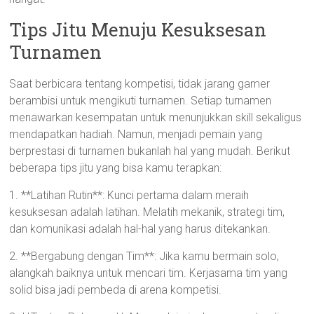
Tips Jitu Menuju Kesuksesan
Turnamen
Saat berbicara tentang kompetisi, tidak jarang gamer
berambisi untuk mengikuti turnamen. Setiap turnamen
menawarkan kesempatan untuk menunjukkan skill sekaligus
mendapatkan hadiah. Namun, menjadi pemain yang
berprestasi di turnamen bukanlah hal yang mudah. Berikut
beberapa tips jitu yang bisa kamu terapkan:
1. **Latihan Rutin**: Kunci pertama dalam meraih
kesuksesan adalah latihan. Melatih mekanik, strategi tim,
dan komunikasi adalah hal-hal yang harus ditekankan.
2. **Bergabung dengan Tim**: Jika kamu bermain solo,
alangkah baiknya untuk mencari tim. Kerjasama tim yang
solid bisa jadi pembeda di arena kompetisi.