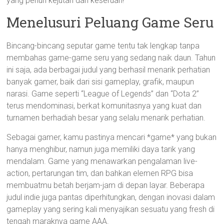
yang penuh kejutan dan keseruan!
Menelusuri Peluang Game Seru
Bincang-bincang seputar game tentu tak lengkap tanpa
membahas game-game seru yang sedang naik daun. Tahun
ini saja, ada berbagai judul yang berhasil menarik perhatian
banyak gamer, baik dari sisi gameplay, grafik, maupun
narasi. Game seperti “League of Legends” dan “Dota 2”
terus mendominasi, berkat komunitasnya yang kuat dan
turnamen berhadiah besar yang selalu menarik perhatian.
Sebagai gamer, kamu pastinya mencari *game* yang bukan
hanya menghibur, namun juga memiliki daya tarik yang
mendalam. Game yang menawarkan pengalaman live-
action, pertarungan tim, dan bahkan elemen RPG bisa
membuatmu betah berjam-jam di depan layar. Beberapa
judul indie juga pantas diperhitungkan, dengan inovasi dalam
gameplay yang sering kali menyajikan sesuatu yang fresh di
tengah maraknya game AAA.