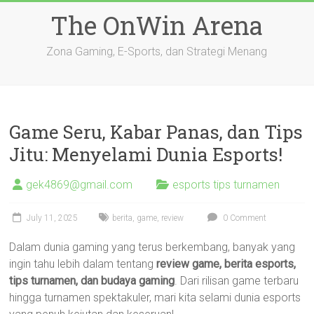
Skip
The OnWin Arena
to
content
Zona Gaming, E-Sports, dan Strategi Menang
Game Seru, Kabar Panas, dan Tips
Jitu: Menyelami Dunia Esports!
gek4869@gmail.com
esports tips turnamen
July 11, 2025
berita
,
game
,
review
0 Comment
Dalam dunia gaming yang terus berkembang, banyak yang
ingin tahu lebih dalam tentang
review game, berita esports,
tips turnamen, dan budaya gaming
. Dari rilisan game terbaru
hingga turnamen spektakuler, mari kita selami dunia esports