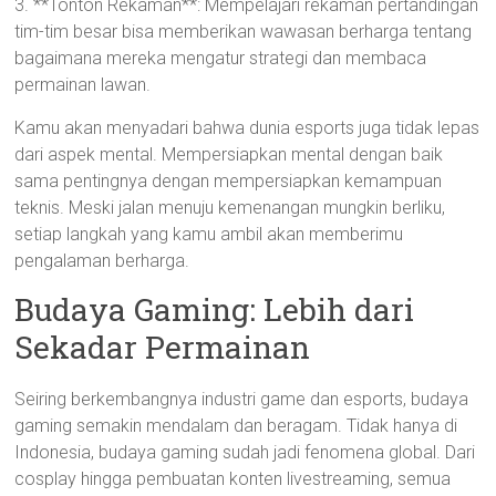
3. **Tonton Rekaman**: Mempelajari rekaman pertandingan
tim-tim besar bisa memberikan wawasan berharga tentang
bagaimana mereka mengatur strategi dan membaca
permainan lawan.
Kamu akan menyadari bahwa dunia esports juga tidak lepas
dari aspek mental. Mempersiapkan mental dengan baik
sama pentingnya dengan mempersiapkan kemampuan
teknis. Meski jalan menuju kemenangan mungkin berliku,
setiap langkah yang kamu ambil akan memberimu
pengalaman berharga.
Budaya Gaming: Lebih dari
Sekadar Permainan
Seiring berkembangnya industri game dan esports, budaya
gaming semakin mendalam dan beragam. Tidak hanya di
Indonesia, budaya gaming sudah jadi fenomena global. Dari
cosplay hingga pembuatan konten livestreaming, semua