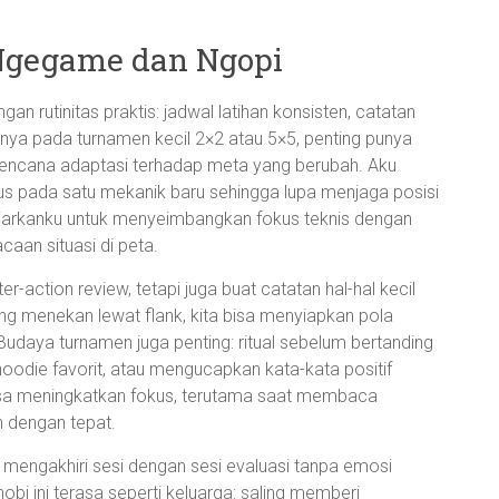
 Ngegame dan Ngopi
n rutinitas praktis: jadwal latihan konsisten, catatan
lnya pada turnamen kecil 2×2 atau 5×5, penting punya
 rencana adaptasi terhadap meta yang berubah. Aku
s pada satu mekanik baru sehingga lupa menjaga posisi
arkanku untuk menyeimbangkan fokus teknis dengan
acaan situasi di peta.
r-action review, tetapi juga buat catatan hal-hal kecil
ing menekan lewat flank, kita bisa menyiapkan pola
. Budaya turnamen juga penting: ritual sebelum bertanding
oodie favorit, atau mengucapkan kata-kata positif
bisa meningkatkan fokus, terutama saat membaca
 dengan tepat.
 mengakhiri sesi dengan sesi evaluasi tanpa emosi
bi ini terasa seperti keluarga: saling memberi