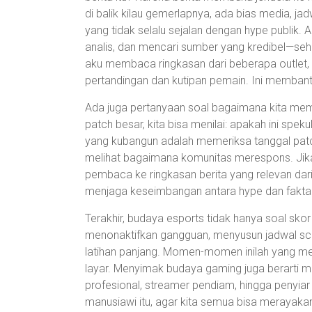
di balik kilau gemerlapnya, ada bias media, ja
yang tidak selalu sejalan dengan hype publi
analis, dan mencari sumber yang kredibel—sehin
aku membaca ringkasan dari beberapa outlet, 
pertandingan dan kutipan pemain. Ini memban
Ada juga pertanyaan soal bagaimana kita mema
patch besar, kita bisa menilai: apakah ini spe
yang kubangun adalah memeriksa tanggal patch
melihat bagaimana komunitas merespons. Jika
pembaca ke ringkasan berita yang relevan dar
menjaga keseimbangan antara hype dan fakta
Terakhir, budaya esports tidak hanya soal skor
menonaktifkan gangguan, menyusun jadwal sc
latihan panjang. Momen-momen inilah yang me
layar. Menyimak budaya gaming juga berarti m
profesional, streamer pendiam, hingga penyiar 
manusiawi itu, agar kita semua bisa merayaka