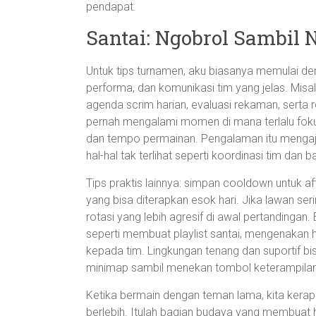
pendapat.
Santai: Ngobrol Sambil
Untuk tips turnamen, aku biasanya memulai denga
performa, dan komunikasi tim yang jelas. Misa
agenda scrim harian, evaluasi rekaman, serta
pernah mengalami momen di mana terlalu foku
dan tempo permainan. Pengalaman itu mengaj
hal-hal tak terlihat seperti koordinasi tim dan b
Tips praktis lainnya: simpan cooldown untuk afte
yang bisa diterapkan esok hari. Jika lawan ser
rotasi yang lebih agresif di awal pertandingan
seperti membuat playlist santai, mengenakan h
kepada tim. Lingkungan tenang dan suportif 
minimap sambil menekan tombol keterampilan
Ketika bermain dengan teman lama, kita kerap
berlebih. Itulah bagian budaya yang membuat ho