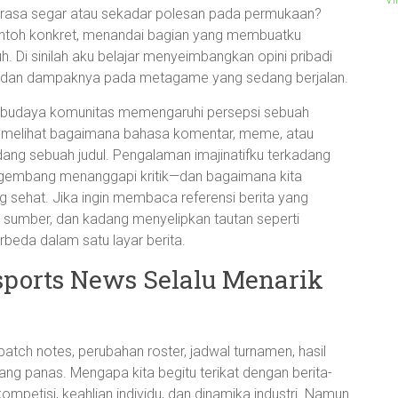
terasa segar atau sekadar polesan pada permukaan?
ontoh konkret, menandai bagian yang membuatku
 Di sinilah aku belajar menyeimbangkan opini pribadi
, dan dampaknya pada metagame yang sedang berjalan.
a budaya komunitas memengaruhi persepsi sebuah
sa melihat bagaimana bahasa komentar, meme, atau
ang sebuah judul. Pengalaman imajinatifku terkadang
mbang menanggapi kritik—dan bagaimana kita
sehat. Jika ingin membaca referensi berita yang
 sumber, dan kadang menyelipkan tautan seperti
beda dalam satu layar berita.
ports News Selalu Menarik
atch notes, perubahan roster, jadwal turnamen, hasil
dang panas. Mengapa kita begitu terikat dengan berita-
ompetisi, keahlian individu, dan dinamika industri. Namun