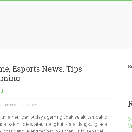
me, Esports News, Tips
S
aming
ed
ips turnamen, dan budaya gaming
ps turnamen, dan budaya gaming tidak selalu tampak di
S
ca patch notes, atau mengikuti siaran langsung, ada
On
unitas yang jarang terlihat. Aku menulis ini sebagai