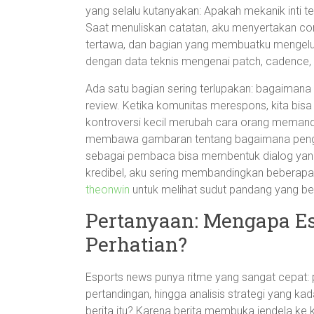
yang selalu kutanyakan: Apakah mekanik inti 
Saat menuliskan catatan, aku menyertakan c
tertawa, dan bagian yang membuatku mengeluh.
dengan data teknis mengenai patch, cadence
Ada satu bagian sering terlupakan: bagaiman
review. Ketika komunitas merespons, kita bi
kontroversi kecil merubah cara orang memand
membawa gambaran tentang bagaimana penge
sebagai pembaca bisa membentuk dialog yang 
kredibel, aku sering membandingkan beberapa
theonwin
untuk melihat sudut pandang yang ber
Pertanyaan: Mengapa Es
Perhatian?
Esports news punya ritme yang sangat cepat: p
pertandingan, hingga analisis strategi yang ka
berita itu? Karena berita membuka jendela ke k