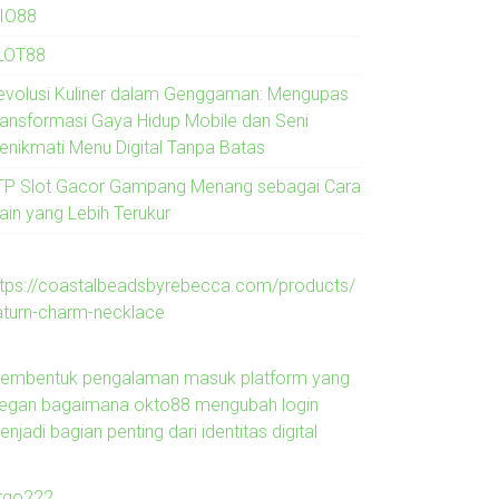
IO88
LOT88
evolusi Kuliner dalam Genggaman: Mengupas
ransformasi Gaya Hidup Mobile dan Seni
enikmati Menu Digital Tanpa Batas
TP Slot Gacor Gampang Menang sebagai Cara
ain yang Lebih Terukur
ttps://coastalbeadsbyrebecca.com/products/
aturn-charm-necklace
embentuk pengalaman masuk platform yang
legan bagaimana okto88 mengubah login
njadi bagian penting dari identitas digital
irgo222