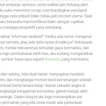
dwal embargo sponsor, serta realitas jam terbang atlet
k. Aku suka menonton recap, membandingkan pendapat
gga opini pribadi tidak melulu jadi sorotan utama. Saat
aku berusaha memverifikasi klaim dengan cuplikan
tu menjaga perspektif yang seimbang.
knai “informasi eksklusif.” Ketika ada rumor mengenai
kulasi semata, atau ada data nyata di baliknya? Kebiasaan
, menilai relevansinya terhadap gaya bermainku, dan
 ingin pembahasan lebih luas, aku kadang mengarahkan
i sumber tepercaya seperti
theonwin
, yang membantu
.
 dan ranking. Ada ritual harian: menyiapkan headset,
rim, dan menghargai momen kecil kemenangan setelah
mbuat berita terasa hidup—bukan sekadar angka di
enghargai keragaman komunitas: gamer kasual, atlet
energik. Dalam blog ini aku ingin menampilkan sisi
n permainan yang kita cintai meski ada perbedaan