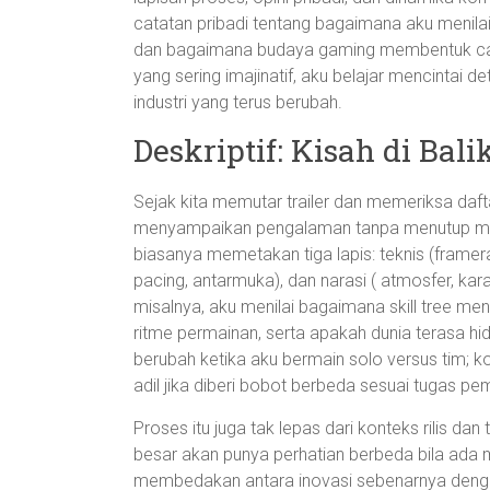
catatan pribadi tentang bagaimana aku menilai
dan bagaimana budaya gaming membentuk cara 
yang sering imajinatif, aku belajar mencintai d
industri yang terus berubah.
Deskriptif: Kisah di Ba
Sejak kita memutar trailer dan memeriksa daft
menyampaikan pengalaman tanpa menutup mat
biasanya memetakan tiga lapis: teknis (framera
pacing, antarmuka), dan narasi ( atmosfer, ka
misalnya, aku menilai bagaimana skill tree 
ritme permainan, serta apakah dunia terasa hi
berubah ketika aku bermain solo versus tim; k
adil jika diberi bobot berbeda sesuai tugas p
Proses itu juga tak lepas dari konteks rilis 
besar akan punya perhatian berbeda bila ada
membedakan antara inovasi sebenarnya denga