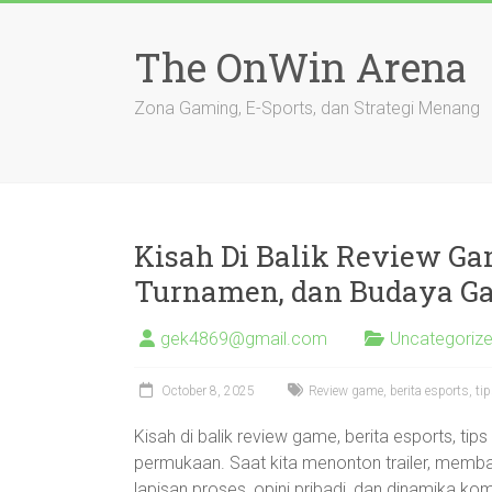
Skip
to
The OnWin Arena
content
Zona Gaming, E-Sports, dan Strategi Menang
Kisah Di Balik Review Ga
Turnamen, dan Budaya G
gek4869@gmail.com
Uncategoriz
October 8, 2025
Review game, berita esports, t
Kisah di balik review game, berita esports, ti
permukaan. Saat kita menonton trailer, memba
lapisan proses, opini pribadi, dan dinamika kom