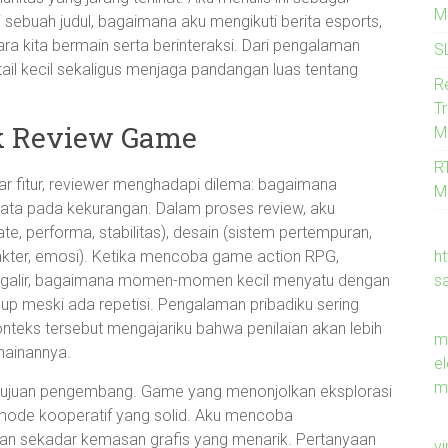
M
 sebuah judul, bagaimana aku mengikuti berita esports,
kita bermain serta berinteraksi. Dari pengalaman
S
etail kecil sekaligus menjaga pandangan luas tentang
R
T
lik Review Game
M
R
ar fitur, reviewer menghadapi dilema: bagaimana
M
a pada kekurangan. Dalam proses review, aku
te, performa, stabilitas), desain (sistem pertempuran,
h
rakter, emosi). Ketika mencoba game action RPG,
s
mengalir, bagaimana momen-momen kecil menyatu dengan
dup meski ada repetisi. Pengalaman pribadiku sering
onteks tersebut mengajariku bahwa penilaian akan lebih
m
emainannya.
e
me
dan tujuan pengembang. Game yang menonjolkan eksplorasi
 mode kooperatif yang solid. Aku mencoba
n sekadar kemasan grafis yang menarik. Pertanyaan
v