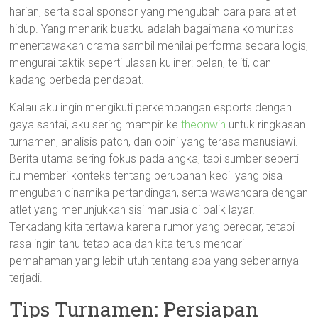
harian, serta soal sponsor yang mengubah cara para atlet
hidup. Yang menarik buatku adalah bagaimana komunitas
menertawakan drama sambil menilai performa secara logis,
mengurai taktik seperti ulasan kuliner: pelan, teliti, dan
kadang berbeda pendapat.
Kalau aku ingin mengikuti perkembangan esports dengan
gaya santai, aku sering mampir ke
theonwin
untuk ringkasan
turnamen, analisis patch, dan opini yang terasa manusiawi.
Berita utama sering fokus pada angka, tapi sumber seperti
itu memberi konteks tentang perubahan kecil yang bisa
mengubah dinamika pertandingan, serta wawancara dengan
atlet yang menunjukkan sisi manusia di balik layar.
Terkadang kita tertawa karena rumor yang beredar, tetapi
rasa ingin tahu tetap ada dan kita terus mencari
pemahaman yang lebih utuh tentang apa yang sebenarnya
terjadi.
Tips Turnamen: Persiapan