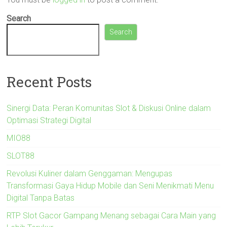
Search
Search
Recent Posts
Sinergi Data: Peran Komunitas Slot & Diskusi Online dalam
Optimasi Strategi Digital
MIO88
SLOT88
Revolusi Kuliner dalam Genggaman: Mengupas
Transformasi Gaya Hidup Mobile dan Seni Menikmati Menu
Digital Tanpa Batas
RTP Slot Gacor Gampang Menang sebagai Cara Main yang