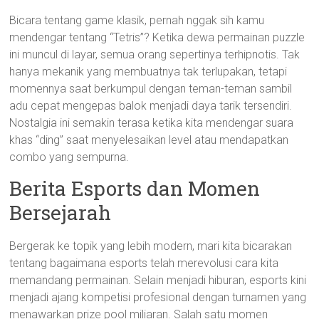
Bicara tentang game klasik, pernah nggak sih kamu
mendengar tentang “Tetris”? Ketika dewa permainan puzzle
ini muncul di layar, semua orang sepertinya terhipnotis. Tak
hanya mekanik yang membuatnya tak terlupakan, tetapi
momennya saat berkumpul dengan teman-teman sambil
adu cepat mengepas balok menjadi daya tarik tersendiri.
Nostalgia ini semakin terasa ketika kita mendengar suara
khas “ding” saat menyelesaikan level atau mendapatkan
combo yang sempurna.
Berita Esports dan Momen
Bersejarah
Bergerak ke topik yang lebih modern, mari kita bicarakan
tentang bagaimana esports telah merevolusi cara kita
memandang permainan. Selain menjadi hiburan, esports kini
menjadi ajang kompetisi profesional dengan turnamen yang
menawarkan prize pool miliaran. Salah satu momen