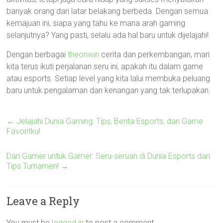
banyak orang dari latar belakang berbeda. Dengan semua
kemajuan ini, siapa yang tahu ke mana arah gaming
selanjutnya? Yang pasti, selalu ada hal baru untuk dijelajahi!
Dengan berbagai
theonwin
cerita dan perkembangan, mari
kita terus ikuti perjalanan seru ini, apakah itu dalam game
atau esports. Setiap level yang kita lalui membuka peluang
baru untuk pengalaman dan kenangan yang tak terlupakan.
←
Jelajahi Dunia Gaming: Tips, Berita Esports, dan Game
Favoritku!
Dari Gamer untuk Gamer: Seru-seruan di Dunia Esports dan
Tips Turnamen!
→
Leave a Reply
You must be
logged in
to post a comment.