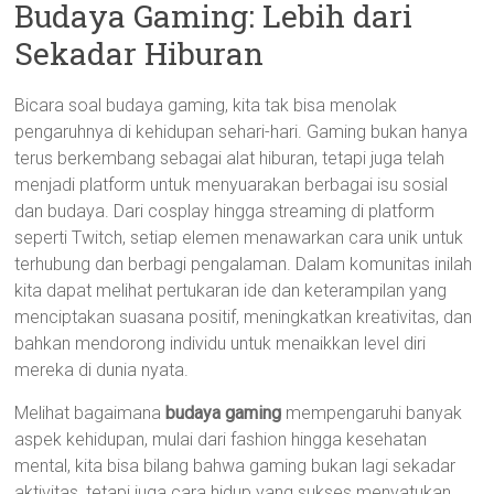
Budaya Gaming: Lebih dari
Sekadar Hiburan
Bicara soal budaya gaming, kita tak bisa menolak
pengaruhnya di kehidupan sehari-hari. Gaming bukan hanya
terus berkembang sebagai alat hiburan, tetapi juga telah
menjadi platform untuk menyuarakan berbagai isu sosial
dan budaya. Dari cosplay hingga streaming di platform
seperti Twitch, setiap elemen menawarkan cara unik untuk
terhubung dan berbagi pengalaman. Dalam komunitas inilah
kita dapat melihat pertukaran ide dan keterampilan yang
menciptakan suasana positif, meningkatkan kreativitas, dan
bahkan mendorong individu untuk menaikkan level diri
mereka di dunia nyata.
Melihat bagaimana
budaya gaming
mempengaruhi banyak
aspek kehidupan, mulai dari fashion hingga kesehatan
mental, kita bisa bilang bahwa gaming bukan lagi sekadar
aktivitas, tetapi juga cara hidup yang sukses menyatukan