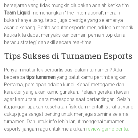
bersejarah yang tidak mungkin dilupakan adalah ketika tim
Team Liquid
memenangkan ‘The International’, meraih
bukan hanya uang, tetapi juga prestige yang selamanya
akan dikenang. Berita seputar esports menjadi lebih menarik
ketika kita dapat menyaksikan pemain-pemain top dunia
beradu strategi dan skill secara real-time.
Tips Sukses di Turnamen Esports
Punya minat untuk berpartisipasi dalam turnamen? Ada
beberapa
tips turnamen
yang patut kamu pertimbangkan.
Pertama, persiapan adalah kunci. Kenali metagame dan
karakter yang akan kamu gunakan. Pelajari gerakan lawan
agar kamu tahu cara merespons saat pertandingan. Selain
itu, jangan lupakan kesehatan fisik dan mental! Istirahat yang
cukup juga sangat penting untuk menjaga stamina selama
turnamen. Dan untuk info lebih lanjut mengenai turnamen
esports, jangan ragu untuk melakukan
review game berita
.