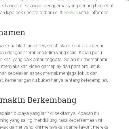
 topik hangat di kalangan penggemar yang senang berdebat
an lupa cek update terbaru di
theonwin
untuk informasi
rnamen
ik saat ikut turnamen, entah skala kecil atau besar.
lah dengan membentuk tim yang solid. Kalian perlu
nikasi yang baik antar anggota. Selain itu, memahami
a menyaksikan video gameplay dari para pro untuk
rnah sepelekan aspek mental; menjaga fokus dan
gat, kemenangan itu bukan hanya tentang keterampilan,
emakin Berkembang
alah budaya yang lahir di sekitarnya. Apakah itu
aming yang saling mendukung, rasa kebersamaan ini
nyak gamer yang kini merayakan game favorit mereka