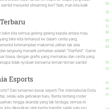
M
mbil menyetel streaming live? Nah, mari kita kulik
S
Terbaru
R
T
M
n bikin kita semua geleng-geleng kepala antara mau
g bikin kita terhanyut ke dalam cerita yang
R
untut keterampilan maksimal, pilihan tak ada
M
 dan langsung menarik perhatian adalah “Starfield”. Game
luar biasa, dengan grafis yang memukau dan cerita yang
h
. Kenapa tidak nyobain bersama teman-teman sambil
s
nia Esports
m
e
rts? Dari turnamen besar seperti The International Dota
me
p, selalu ada gebrakan baru. Berita tentang roster
luarkan, hingga skandal yang tak terduga, semua ini
 kita dikejutkan oleh berita transfer salah satu pro
v