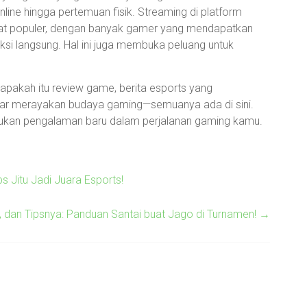
line hingga pertemuan fisik. Streaming di platform
gat populer, dengan banyak gamer yang mendapatkan
ksi langsung. Hal ini juga membuka peluang untuk
—apakah itu review game, berita esports yang
dar merayakan budaya gaming—semuanya ada di sini.
ukan pengalaman baru dalam perjalanan gaming kamu.
 Jitu Jadi Juara Esports!
 dan Tipsnya: Panduan Santai buat Jago di Turnamen!
→