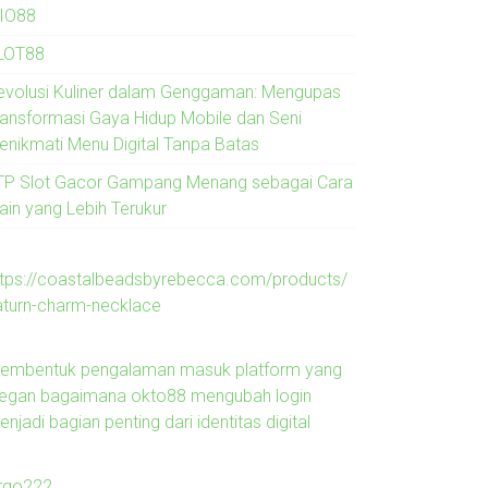
IO88
LOT88
evolusi Kuliner dalam Genggaman: Mengupas
ransformasi Gaya Hidup Mobile dan Seni
enikmati Menu Digital Tanpa Batas
TP Slot Gacor Gampang Menang sebagai Cara
ain yang Lebih Terukur
ttps://coastalbeadsbyrebecca.com/products/
aturn-charm-necklace
embentuk pengalaman masuk platform yang
legan bagaimana okto88 mengubah login
njadi bagian penting dari identitas digital
irgo222