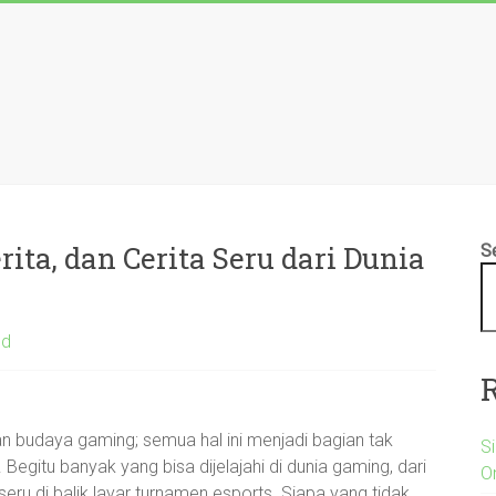
ita, dan Cerita Seru dari Dunia
S
ed
an budaya gaming; semua hal ini menjadi bagian tak
S
Begitu banyak yang bisa dijelajahi di dunia gaming, dari
On
eru di balik layar turnamen esports. Siapa yang tidak