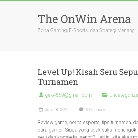
Skip
to
The OnWin Arena
content
Zona Gaming, E-Sports, dan Strategi Menang
Level Up! Kisah Seru Sepu
Turnamen
gek4869@gmail.com
Uncategoriz
June 18, 2025
0 Comment
Review game, berita esports, tips turnamen, 
para gamer. Siapa yang tidak suka menengok 
seru dan kompetisi sengit? Hari ini, kita akan