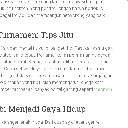
h-kisah seperti ini sering kali jadi motivasi buat para
ikut turnamen. Yang penting, jangan hanya berfokus
agai individu dan membangun networking yang baik.
Turnamen: Tips Jitu
ik dan mental itu kunci banget, lho. Pastikan kamu gak
trategi yang tepat. Pertama, kenali permainanmu dengan
g paling efektif. Kedua, terapkan latihan secara rutin dan
en. Coba set waktu yang sama saat kamu sebenarnya
angun fokus dan kekompakan tim. Dan terakhir, jangan
pola makan yang baik bisa memengaruhi kinerja kamu
sumber tambahan, banyak portal gaming seperti
theonwin
bi Menjadi Gaya Hidup
 kalangan anak muda. Dari cosplay di event game