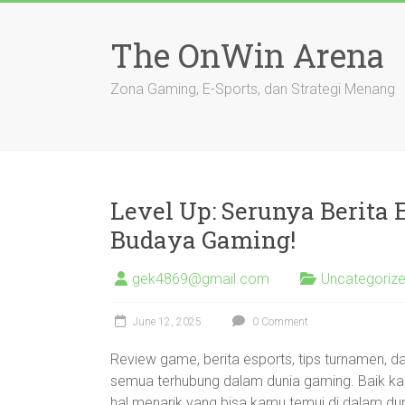
Skip
to
The OnWin Arena
content
Zona Gaming, E-Sports, dan Strategi Menang
Level Up: Serunya Berita 
Budaya Gaming!
gek4869@gmail.com
Uncategoriz
June 12, 2025
0 Comment
Review game, berita esports, tips turnamen, 
semua terhubung dalam dunia gaming. Baik ka
hal menarik yang bisa kamu temui di dalam dun