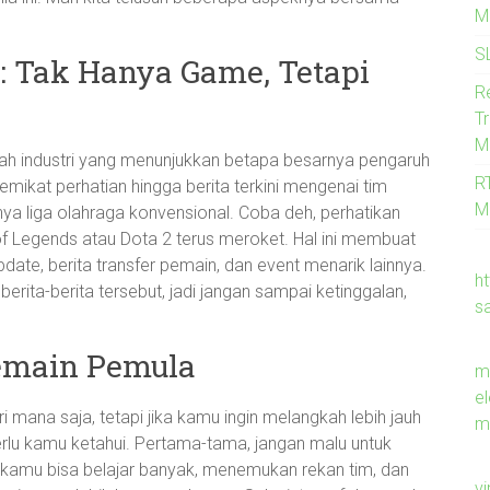
M
S
: Tak Hanya Game, Tetapi
R
T
M
uah industri yang menunjukkan betapa besarnya pengaruh
R
emikat perhatian hingga berita terkini mengenai tim
M
knya liga olahraga konvensional. Coba deh, perhatikan
f Legends atau Dota 2 terus meroket. Hal ini membuat
e, berita transfer pemain, dan event menarik lainnya.
h
rita-berita tersebut, jadi jangan sampai ketinggalan,
s
emain Pemula
m
e
 mana saja, tetapi jika kamu ingin melangkah lebih jauh
me
erlu kamu ketahui. Pertama-tama, jangan malu untuk
 kamu bisa belajar banyak, menemukan rekan tim, dan
v