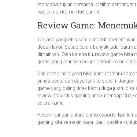
mencapai tujuan bersama. Melihat semangat t
bagian dari komunitas gamer.
Review Game: Menemuk
Tak ada yang lebih seru daripada menemukan
depan layar. Setiap bulan, banyak judul baru y
dimainkan. Oleh karena itu, review game bis
gems’ yang mungkin belum pernah kamu deng
Dari game indie yang bikin kamu terharu sampa
punya cerita dan daya tarik tersendiri. Jangan
game yang paling tidak kamu duga justru bis
review atau situs gaming untuk mendapati re
selera kamu.
Keseimbangan antara berita esports, tips t
gaming kita semakin kaya. Jadi, pastikan untu