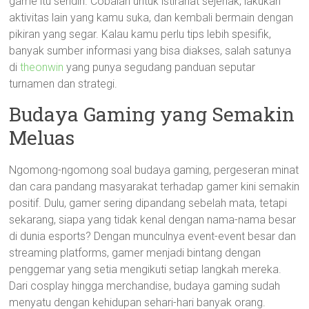
game itu sendiri. Cobalah untuk istirahat sejenak, lakukan
aktivitas lain yang kamu suka, dan kembali bermain dengan
pikiran yang segar. Kalau kamu perlu tips lebih spesifik,
banyak sumber informasi yang bisa diakses, salah satunya
di
theonwin
yang punya segudang panduan seputar
turnamen dan strategi.
Budaya Gaming yang Semakin
Meluas
Ngomong-ngomong soal budaya gaming, pergeseran minat
dan cara pandang masyarakat terhadap gamer kini semakin
positif. Dulu, gamer sering dipandang sebelah mata, tetapi
sekarang, siapa yang tidak kenal dengan nama-nama besar
di dunia esports? Dengan munculnya event-event besar dan
streaming platforms, gamer menjadi bintang dengan
penggemar yang setia mengikuti setiap langkah mereka.
Dari cosplay hingga merchandise, budaya gaming sudah
menyatu dengan kehidupan sehari-hari banyak orang.