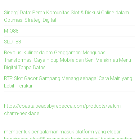
Sinergi Data: Peran Komunitas Slot & Diskusi Online dalam
Optimasi Strategi Digital
MIO88
SLOT88
Revolusi Kuliner dalam Genggaman: Mengupas
Transformasi Gaya Hidup Mobile dan Seni Menikmati Menu
Digital Tanpa Batas
RTP Slot Gacor Gampang Menang sebagai Cara Main yang
Lebih Terukur
https://coastalbeadsbyrebecca.com/products/saturn-
charm-necklace
membentuk pengalaman masuk platform yang elegan