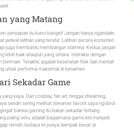
arik.
pan yang Matang
en, persiapan itu kunci banget! Jangan hanya ngandalin
at jadwal latihan yang teratur. Latihan secara konsisten
tapi juga membantu membangun stamina. Kedua, jangan
ang lebih baik ataupun yang setara. Interaksi dengan
bermain. Terakhir, jagalah kesehatan fisik dan mental!
ting untuk performa maksimal di turnamen.
ari Sekadar Game
g yang kaya. Dari cosplay, fan art, hingga streaming,
a sendiri sering melihat streamer favorit saya ngobrol
ngingat bahwa gaming itu bukan sekadar tentang
ng paling seru, adalah bagaimana game kini menjadi
nggap remeh, budaya ini punya dampak besar di