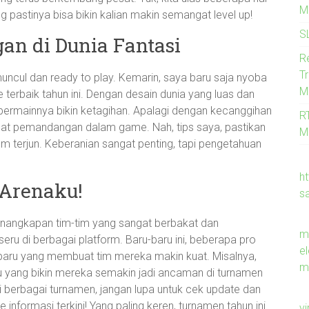
M
 pastinya bisa bikin kalian makin semangat level up!
S
an di Dunia Fantasi
R
T
ncul dan ready to play. Kemarin, saya baru saja nyoba
M
 terbaik tahun ini. Dengan desain dunia yang luas dan
 bermainnya bikin ketagihan. Apalagi dengan kecanggihan
R
elihat pemandangan dalam game. Nah, tips saya, pastikan
M
um terjun. Keberanian sangat penting, tapi pengetahuan
h
 Arenaku!
s
penangkapan tim-tim yang sangat berbakat dan
m
ru di berbagai platform. Baru-baru ini, beberapa pro
e
 baru yang membuat tim mereka makin kuat. Misalnya,
me
 yang bikin mereka semakin jadi ancaman di turnamen
 berbagai turnamen, jangan lupa untuk cek update dan
 informasi terkini! Yang paling keren, turnamen tahun ini
v