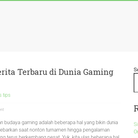
erita Terbaru di Dunia Gaming
S
s tips
nt
an budaya gaming adalah beberapa hal yang bikin dunia
S
debarkan saat nonton turnamen hingga pengalaman
On
ng terus berkembang pesat. Yuk, kita ulas beberapa hal