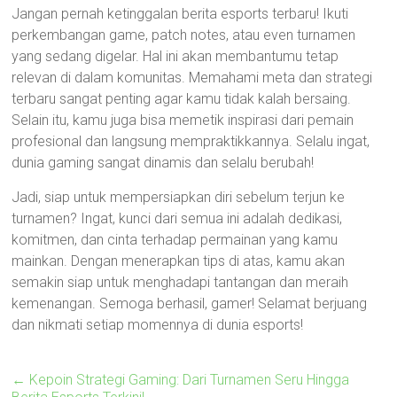
Jangan pernah ketinggalan berita esports terbaru! Ikuti
perkembangan game, patch notes, atau even turnamen
yang sedang digelar. Hal ini akan membantumu tetap
relevan di dalam komunitas. Memahami meta dan strategi
terbaru sangat penting agar kamu tidak kalah bersaing.
Selain itu, kamu juga bisa memetik inspirasi dari pemain
profesional dan langsung mempraktikkannya. Selalu ingat,
dunia gaming sangat dinamis dan selalu berubah!
Jadi, siap untuk mempersiapkan diri sebelum terjun ke
turnamen? Ingat, kunci dari semua ini adalah dedikasi,
komitmen, dan cinta terhadap permainan yang kamu
mainkan. Dengan menerapkan tips di atas, kamu akan
semakin siap untuk menghadapi tantangan dan meraih
kemenangan. Semoga berhasil, gamer! Selamat berjuang
dan nikmati setiap momennya di dunia esports!
←
Kepoin Strategi Gaming: Dari Turnamen Seru Hingga