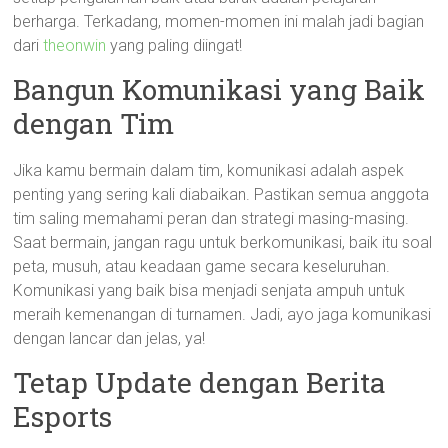
berharga. Terkadang, momen-momen ini malah jadi bagian
dari
theonwin
yang paling diingat!
Bangun Komunikasi yang Baik
dengan Tim
Jika kamu bermain dalam tim, komunikasi adalah aspek
penting yang sering kali diabaikan. Pastikan semua anggota
tim saling memahami peran dan strategi masing-masing.
Saat bermain, jangan ragu untuk berkomunikasi, baik itu soal
peta, musuh, atau keadaan game secara keseluruhan.
Komunikasi yang baik bisa menjadi senjata ampuh untuk
meraih kemenangan di turnamen. Jadi, ayo jaga komunikasi
dengan lancar dan jelas, ya!
Tetap Update dengan Berita
Esports