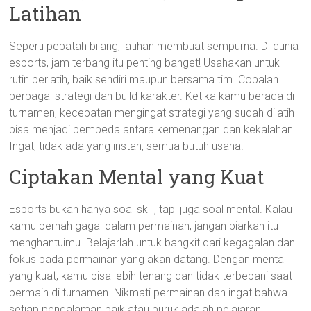
Latihan
Seperti pepatah bilang, latihan membuat sempurna. Di dunia
esports, jam terbang itu penting banget! Usahakan untuk
rutin berlatih, baik sendiri maupun bersama tim. Cobalah
berbagai strategi dan build karakter. Ketika kamu berada di
turnamen, kecepatan mengingat strategi yang sudah dilatih
bisa menjadi pembeda antara kemenangan dan kekalahan.
Ingat, tidak ada yang instan, semua butuh usaha!
Ciptakan Mental yang Kuat
Esports bukan hanya soal skill, tapi juga soal mental. Kalau
kamu pernah gagal dalam permainan, jangan biarkan itu
menghantuimu. Belajarlah untuk bangkit dari kegagalan dan
fokus pada permainan yang akan datang. Dengan mental
yang kuat, kamu bisa lebih tenang dan tidak terbebani saat
bermain di turnamen. Nikmati permainan dan ingat bahwa
setiap pengalaman baik atau buruk adalah pelajaran