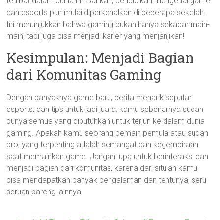
terlibat dalam dunia ini. Bahkan, pendidikan mengenai game
dan esports pun mulai diperkenalkan di beberapa sekolah.
Ini menunjukkan bahwa gaming bukan hanya sekadar main-
main, tapi juga bisa menjadi karier yang menjanjikan!
Kesimpulan: Menjadi Bagian
dari Komunitas Gaming
Dengan banyaknya game baru, berita menarik seputar
esports, dan tips untuk jadi juara, kamu sebenarnya sudah
punya semua yang dibutuhkan untuk terjun ke dalam dunia
gaming. Apakah kamu seorang pemain pemula atau sudah
pro, yang terpenting adalah semangat dan kegembiraan
saat memainkan game. Jangan lupa untuk berinteraksi dan
menjadi bagian dari komunitas, karena dari situlah kamu
bisa mendapatkan banyak pengalaman dan tentunya, seru-
seruan bareng lainnya!