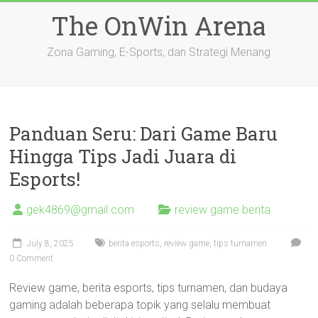
Skip
The OnWin Arena
to
content
Zona Gaming, E-Sports, dan Strategi Menang
Panduan Seru: Dari Game Baru
Hingga Tips Jadi Juara di
Esports!
gek4869@gmail.com
review game berita
July 8, 2025
berita esports
,
review game
,
tips turnamen
0 Comment
Review game, berita esports, tips turnamen, dan budaya
gaming adalah beberapa topik yang selalu membuat