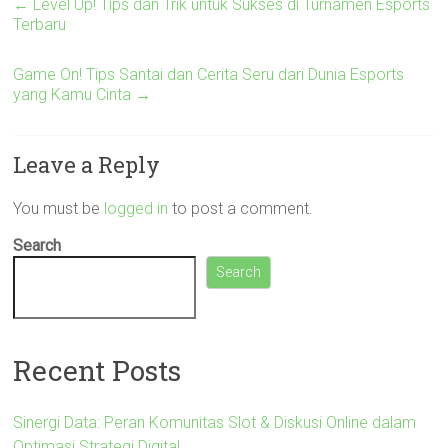
←
Level Up! Tips dan Trik untuk Sukses di Turnamen Esports
Terbaru
Game On! Tips Santai dan Cerita Seru dari Dunia Esports
yang Kamu Cinta
→
Leave a Reply
You must be
logged in
to post a comment.
Search
Search
Recent Posts
Sinergi Data: Peran Komunitas Slot & Diskusi Online dalam
Optimasi Strategi Digital