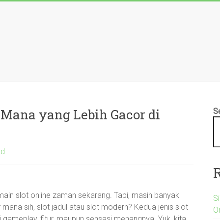
: Mana yang Lebih Gacor di
S
ed
ain slot online zaman sekarang. Tapi, masih banyak
S
mana sih, slot jadul atau slot modern? Kedua jenis slot
On
gi gameplay, fitur, maupun sensasi menangnya. Yuk, kita