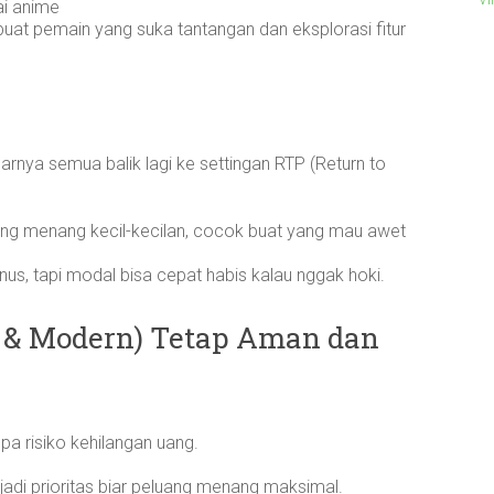
ai anime
uat pemain yang suka tantangan dan eksplorasi fitur
arnya semua balik lagi ke settingan RTP (Return to
pang menang kecil-kecilan, cocok buat yang mau awet
nus, tapi modal bisa cepat habis kalau nggak hoki.
ul & Modern) Tetap Aman dan
pa risiko kehilangan uang.
 jadi prioritas biar peluang menang maksimal.