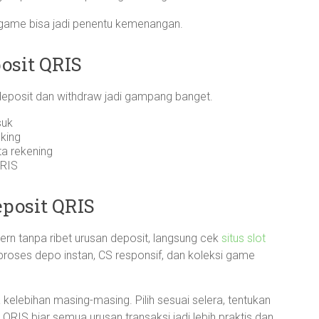
i game bisa jadi penentu kemenangan.
osit QRIS
 deposit dan withdraw jadi gampang banget.
suk
king
ta rekening
QRIS
eposit QRIS
rn tanpa ribet urusan deposit, langsung cek
situs slot
 proses depo instan, CS responsif, dan koleksi game
 kelebihan masing-masing. Pilih sesuai selera, tentukan
t QRIS biar semua urusan transaksi jadi lebih praktis dan