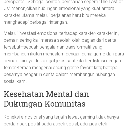
beroperasi. Sebagai contoh, permainan seperti “The Last of
Us” menonjolkan hubungan emosional yang kuat antara
karakter utama melalui perjalanan haru biru mereka
menghadapi berbagai rintangan.
Melalui investasi emosional terhadap karakter-karakter ini,
pemain sering kali merasa seolah-olah bagian dari cerita
tersebut—sebuah pengalaman transformatif yang
membangun ikatan mendalam dengan dunia game dan para
pemain lainnya. Ini sangat jelas saat kita berdiskusi dengan
teman-teman mengenai ending game favorit kita; betapa
besarnya pengaruh cerita dalam membangun hubungan
sosial kami.
Kesehatan Mental dan
Dukungan Komunitas
Koneksi emosional yang terjalin lewat gaming tidak hanya
berdampak positif pada aspek sosial; ada juga efek