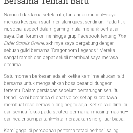
Bersama Teman Baru
Namun tidak lama setelah itu, tantangan muncul—saya
merasa kesepian saat menjalani quest sendirian. Pada titik
ini, social aspect dalam gaming mulai menarik perhatian
saya. Dari forum online hingga grup Facebook tentang
The
Elder Scrolls Online
, akhirnya saya bergabung dengan
sebuah guild bernama “Dragonborn Legends.” Mereka
sangat ramah dan cepat sekali membuat saya merasa
diterima.
Satu momen berkesan adalah ketika kami melakukan raid
bersama untuk mengalahkan boss besar di dungeon
tertentu. Dalam persiapan sebelum pertarungan seru itu
terjadi, kami bercanda di chat voice; setiap suara tawa
membuat rasa cemas hilang begitu saja. Ketika raid dimulai
dan semua fokus pada strategi permainan masing-masing—
dari healer sampai tank—kita merasakan sinergi luar biasa.
Kami gagal di percobaan pertama tetapi berhasil saling