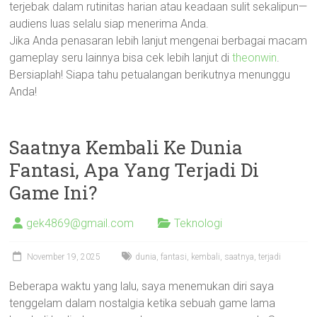
terjebak dalam rutinitas harian atau keadaan sulit sekalipun—
audiens luas selalu siap menerima Anda.
Jika Anda penasaran lebih lanjut mengenai berbagai macam
gameplay seru lainnya bisa cek lebih lanjut di
theonwin
.
Bersiaplah! Siapa tahu petualangan berikutnya menunggu
Anda!
Saatnya Kembali Ke Dunia
Fantasi, Apa Yang Terjadi Di
Game Ini?
gek4869@gmail.com
Teknologi
November 19, 2025
dunia
,
fantasi
,
kembali
,
saatnya
,
terjadi
Beberapa waktu yang lalu, saya menemukan diri saya
tenggelam dalam nostalgia ketika sebuah game lama