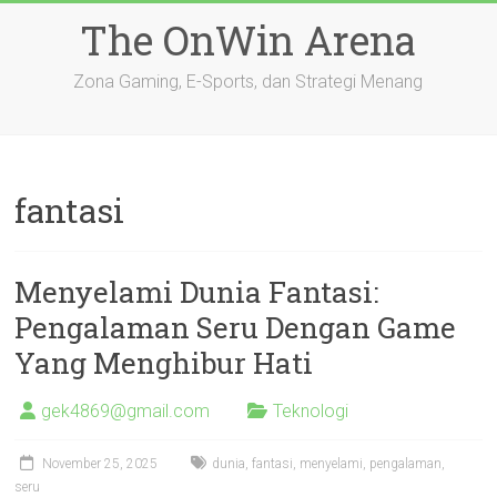
Skip
The OnWin Arena
to
content
Zona Gaming, E-Sports, dan Strategi Menang
fantasi
Menyelami Dunia Fantasi:
Pengalaman Seru Dengan Game
Yang Menghibur Hati
gek4869@gmail.com
Teknologi
November 25, 2025
dunia
,
fantasi
,
menyelami
,
pengalaman
,
seru