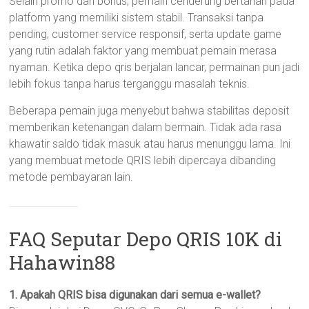
Selain promo dan bonus, pemain cenderung bertahan pada
platform yang memiliki sistem stabil. Transaksi tanpa
pending, customer service responsif, serta update game
yang rutin adalah faktor yang membuat pemain merasa
nyaman. Ketika depo qris berjalan lancar, permainan pun jadi
lebih fokus tanpa harus terganggu masalah teknis.
Beberapa pemain juga menyebut bahwa stabilitas deposit
memberikan ketenangan dalam bermain. Tidak ada rasa
khawatir saldo tidak masuk atau harus menunggu lama. Ini
yang membuat metode QRIS lebih dipercaya dibanding
metode pembayaran lain.
FAQ Seputar Depo QRIS 10K di
Hahawin88
1. Apakah QRIS bisa digunakan dari semua e-wallet?