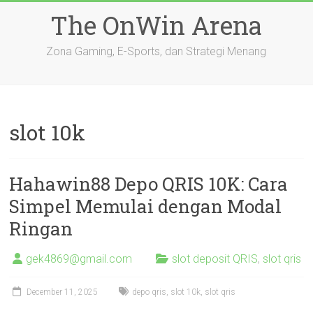
Skip
The OnWin Arena
to
content
Zona Gaming, E-Sports, dan Strategi Menang
slot 10k
Hahawin88 Depo QRIS 10K: Cara
Simpel Memulai dengan Modal
Ringan
gek4869@gmail.com
slot deposit QRIS
,
slot qris
December 11, 2025
depo qris
,
slot 10k
,
slot qris