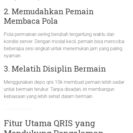
2. Memudahkan Pemain
Membaca Pola
Pola permainan sering berubah tergantung waktu dan
kondisi server. Dengan modal kecil, pemain bisa mencoba
beberapa sesi singkat untuk menemukan jam yang paling
nyaman.
3. Melatih Disiplin Bermain
Menggunakan depo qris 10k membuat pemain lebih sadar
untuk bermain terukur. Tanpa disadari, ini membangun
kebiasaan yang lebih sehat dalam bermain.
Fitur Utama QRIS yang