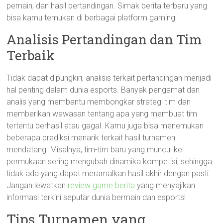
pemain, dan hasil pertandingan. Simak berita terbaru yang
bisa kamu temukan di berbagai platform gaming.
Analisis Pertandingan dan Tim
Terbaik
Tidak dapat dipungkiri, analisis terkait pertandingan menjadi
hal penting dalam dunia esports. Banyak pengamat dan
analis yang membantu membongkar strategi tim dan
memberikan wawasan tentang apa yang membuat tim
tertentu berhasil atau gagal. Kamu juga bisa menemukan
beberapa prediksi menarik terkait hasil turnamen
mendatang. Misalnya, tim-tim baru yang muncul ke
permukaan sering mengubah dinamika kompetisi, sehingga
tidak ada yang dapat meramalkan hasil akhir dengan pasti.
Jangan lewatkan
review game berita
yang menyajikan
informasi terkini seputar dunia bermain dan esports!
Tips Turnamen yang