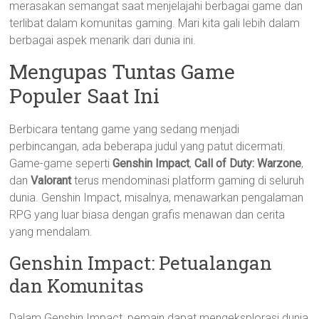
merasakan semangat saat menjelajahi berbagai game dan
terlibat dalam komunitas gaming. Mari kita gali lebih dalam
berbagai aspek menarik dari dunia ini.
Mengupas Tuntas Game
Populer Saat Ini
Berbicara tentang game yang sedang menjadi
perbincangan, ada beberapa judul yang patut dicermati.
Game-game seperti
Genshin Impact
,
Call of Duty: Warzone
,
dan
Valorant
terus mendominasi platform gaming di seluruh
dunia. Genshin Impact, misalnya, menawarkan pengalaman
RPG yang luar biasa dengan grafis menawan dan cerita
yang mendalam.
Genshin Impact: Petualangan
dan Komunitas
Dalam Genshin Impact, pemain dapat mengeksplorasi dunia