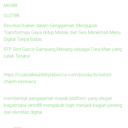
MIO88
SLOT88
Revolusi Kuliner dalam Genggaman: Mengupas
Transformasi Gaya Hidup Mobile dan Seni Menikmati Menu
Digital Tanpa Batas
RTP Slot Gacor Gampang Menang sebagai Cara Main yang
Lebih Terukur
https://coastalbeadsbyrebecca.com/products/saturn-
charm-necklace
membentuk pengalaman masuk platform yang elegan
bagaimana okto88 mengubah login menjadi bagian penting
dari identitas digital