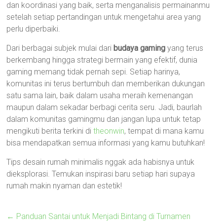
dan koordinasi yang baik, serta menganalisis permainanmu
setelah setiap pertandingan untuk mengetahui area yang
perlu diperbaiki.
Dari berbagai subjek mulai dari
budaya gaming
yang terus
berkembang hingga strategi bermain yang efektif, dunia
gaming memang tidak pernah sepi. Setiap harinya,
komunitas ini terus bertumbuh dan memberikan dukungan
satu sama lain, baik dalam usaha meraih kemenangan
maupun dalam sekadar berbagi cerita seru. Jadi, baurlah
dalam komunitas gamingmu dan jangan lupa untuk tetap
mengikuti berita terkini di
theonwin
, tempat di mana kamu
bisa mendapatkan semua informasi yang kamu butuhkan!
Tips desain rumah minimalis nggak ada habisnya untuk
dieksplorasi. Temukan inspirasi baru setiap hari supaya
rumah makin nyaman dan estetik!
←
Panduan Santai untuk Menjadi Bintang di Turnamen