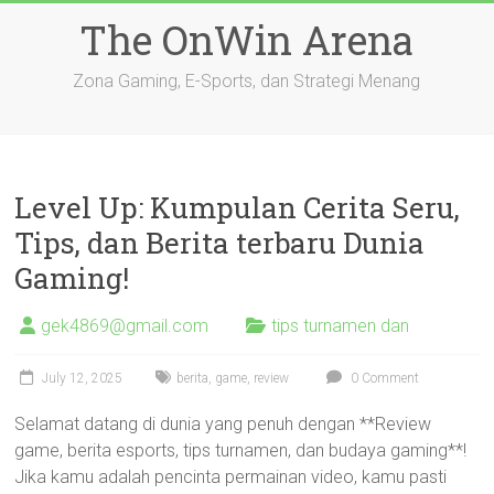
Skip
The OnWin Arena
to
content
Zona Gaming, E-Sports, dan Strategi Menang
Level Up: Kumpulan Cerita Seru,
Tips, dan Berita terbaru Dunia
Gaming!
gek4869@gmail.com
tips turnamen dan
July 12, 2025
berita
,
game
,
review
0 Comment
Selamat datang di dunia yang penuh dengan **Review
game, berita esports, tips turnamen, dan budaya gaming**!
Jika kamu adalah pencinta permainan video, kamu pasti