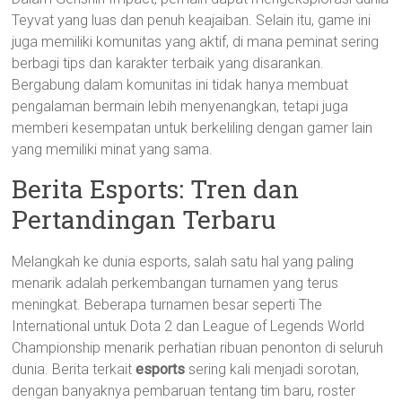
Teyvat yang luas dan penuh keajaiban. Selain itu, game ini
juga memiliki komunitas yang aktif, di mana peminat sering
berbagi tips dan karakter terbaik yang disarankan.
Bergabung dalam komunitas ini tidak hanya membuat
pengalaman bermain lebih menyenangkan, tetapi juga
memberi kesempatan untuk berkeliling dengan gamer lain
yang memiliki minat yang sama.
Berita Esports: Tren dan
Pertandingan Terbaru
Melangkah ke dunia esports, salah satu hal yang paling
menarik adalah perkembangan turnamen yang terus
meningkat. Beberapa turnamen besar seperti The
International untuk Dota 2 dan League of Legends World
Championship menarik perhatian ribuan penonton di seluruh
dunia. Berita terkait
esports
sering kali menjadi sorotan,
dengan banyaknya pembaruan tentang tim baru, roster