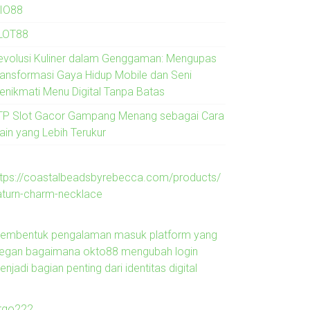
IO88
LOT88
evolusi Kuliner dalam Genggaman: Mengupas
ransformasi Gaya Hidup Mobile dan Seni
enikmati Menu Digital Tanpa Batas
TP Slot Gacor Gampang Menang sebagai Cara
ain yang Lebih Terukur
ttps://coastalbeadsbyrebecca.com/products/
aturn-charm-necklace
embentuk pengalaman masuk platform yang
legan bagaimana okto88 mengubah login
njadi bagian penting dari identitas digital
irgo222