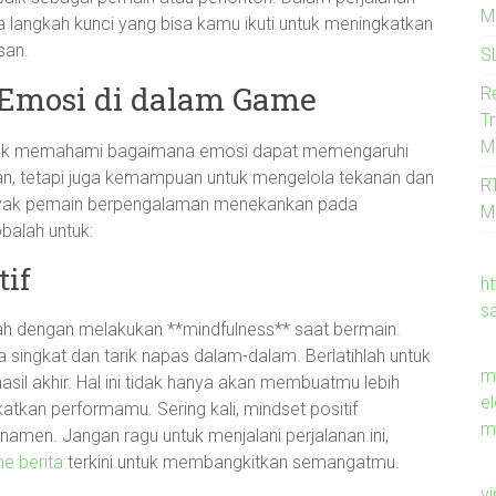
M
a langkah kunci yang bisa kamu ikuti untuk meningkatkan
san.
S
Emosi di dalam Game
R
T
M
untuk memahami bagaimana emosi dapat memengaruhi
eran, tetapi juga kemampuan untuk mengelola tekanan dan
R
Banyak pemain berpengalaman menekankan pada
M
balah untuk:
if
h
s
ah dengan melakukan **mindfulness** saat bermain.
 singkat dan tarik napas dalam-dalam. Berlatihlah untuk
m
il akhir. Hal ini tidak hanya akan membuatmu lebih
e
tkan performamu. Sering kali, mindset positif
me
men. Jangan ragu untuk menjalani perjalanan ini,
e berita
terkini untuk membangkitkan semangatmu.
v