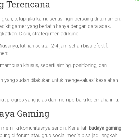
g Terencana
n, tetapi jika kamu serius ingin bersaing di turnamen,
sedikit gamer yang berlatih hanya dengan cara acak,
atkan. Disini, strategi menjadi kunci.
iasanya, latihan sekitar 2-4 jam sehari bisa efektif.
men:
 kemampuan khusus, seperti aiming, positioning, dan
an yang sudah dilakukan untuk mengevaluasi kesalahan
lihat progres yang jelas dan memperbaiki kelemahanmu.
daya Gaming
emiliki komunitasnya sendiri. Kenalilah
budaya gaming
ung di forum atau grup social media bisa jadi langkah