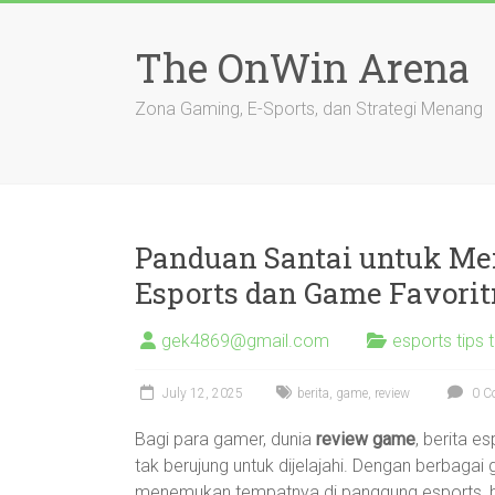
Skip
to
The OnWin Arena
content
Zona Gaming, E-Sports, dan Strategi Menang
Panduan Santai untuk Me
Esports dan Game Favori
gek4869@gmail.com
esports tips
July 12, 2025
berita
,
game
,
review
0 C
Bagi para gamer, dunia
review game
, berita e
tak berujung untuk dijelajahi. Dengan berbagai 
menemukan tempatnya di panggung esports, b