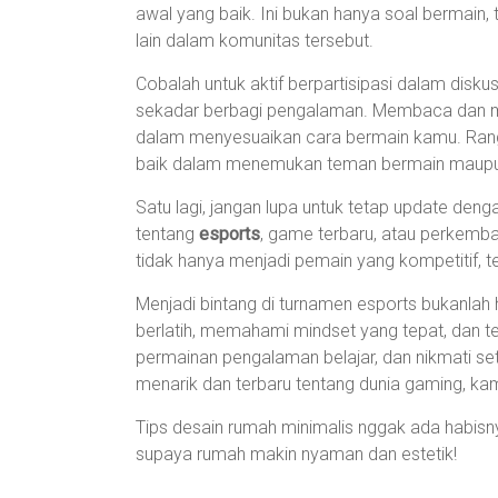
awal yang baik. Ini bukan hanya soal bermain,
lain dalam komunitas tersebut.
Cobalah untuk aktif berpartisipasi dalam diskusi
sekadar berbagi pengalaman. Membaca dan 
dalam menyesuaikan cara bermain kamu. Rangk
baik dalam menemukan teman bermain maupun
Satu lagi, jangan lupa untuk tetap update denga
tentang
esports
, game terbaru, atau perkemb
tidak hanya menjadi pemain yang kompetitif, tet
Menjadi bintang di turnamen esports bukanlah
berlatih, memahami mindset yang tepat, dan ter
permainan pengalaman belajar, dan nikmati s
menarik dan terbaru tentang dunia gaming, ka
Tips desain rumah minimalis nggak ada habisnya
supaya rumah makin nyaman dan estetik!